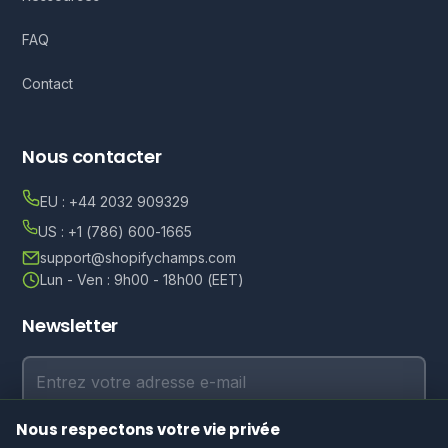
FAQ
Contact
Nous contacter
EU : +44 2032 909329
US : +1 (786) 600-1665
support@shopifychamps.com
Lun - Ven : 9h00 - 18h00 (EET)
Newsletter
Adresse e-mail
Nous respectons votre vie privée
S'abonner