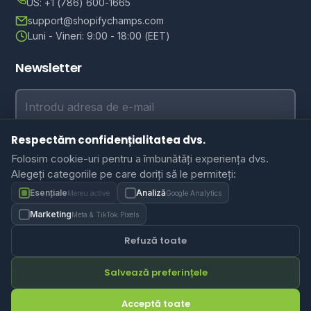
US: +1 (786) 600-1665
support@shopifychamps.com
Luni - Vineri: 9:00 - 18:00 (EET)
Newsletter
Adresă de e-mail
Respectăm confidențialitatea dvs.
Abonează-te
Folosim cookie-uri pentru a îmbunătăți experiența dvs.
Alegeți categoriile pe care doriți să le permiteți:
Esențiale
Analiză
Mereu active
Google Analytics
Marketing
Meta & TikTok Pixels
Politica de confidențialitate
Termeni și condiții
Setări cookie-uri
Refuză toate
Salvează preferințele
© 2026 ShopifyChamps. Toate drepturile rezervate.
Acceptă toate