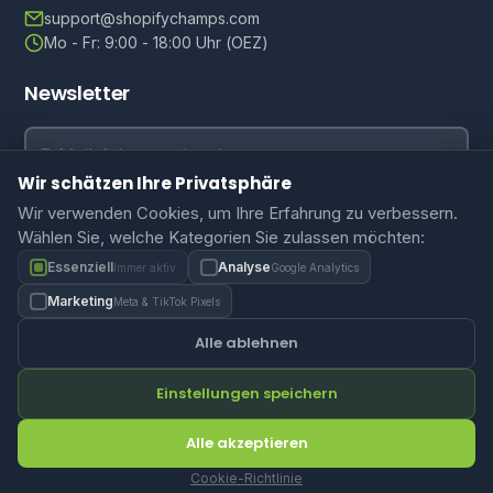
support@shopifychamps.com
Mo - Fr: 9:00 - 18:00 Uhr (OEZ)
Newsletter
E-Mail-Adresse
Wir schätzen Ihre Privatsphäre
Abonnieren
Wir verwenden Cookies, um Ihre Erfahrung zu verbessern.
Wählen Sie, welche Kategorien Sie zulassen möchten:
Essenziell
Analyse
Immer aktiv
Google Analytics
Marketing
Meta & TikTok Pixels
Datenschutz
AGB
Cookie-Einstellungen
Alle ablehnen
Einstellungen speichern
© 2026 ShopifyChamps. Alle Rechte vorbehalten.
Alle akzeptieren
SPRACHE:
EN
DE
FR
RO
Cookie-Richtlinie